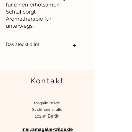
für einen erholsamen
Schlaf sorgt -
Aromatherapie für
unterwegs.
Das steckt drin!
Duftprofil
süß, warm
Duftthema
entspannend
Kontakt
Bedürfnis/Anwendung
Haus- & Reiseapotheke, Besser
schlafen
Anwendung
Magalie Wilde
Duft auf die Haut von Nacken und
Straßmannstraße
Schläfen oder unterhalb der Nase
10249 Berlin
auftragen.
mail@magalie-wilde.de