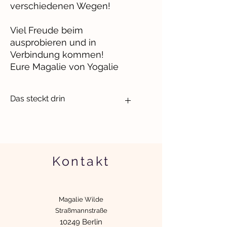
verschiedenen Wegen!
Viel Freude beim
ausprobieren und in
Verbindung kommen!
Eure Magalie von Yogalie
Das steckt drin
Ein 32 Seitiges Heft mit Ideen und
Impulsen
Spiralbindung
Die Kinder gestalten das Heft mit
Kontakt
und können kreativ werden
Perfekt für die ganze Familie
Magalie Wilde
Straßmannstraße
10249 Berlin