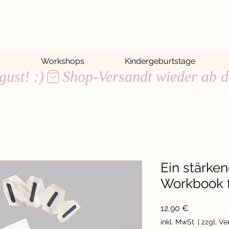
Workshops
Kindergeburtstage
ust! :)
Ein stärke
Workbook f
Preis
12,90 €
inkl. MwSt.
|
zzgl. V