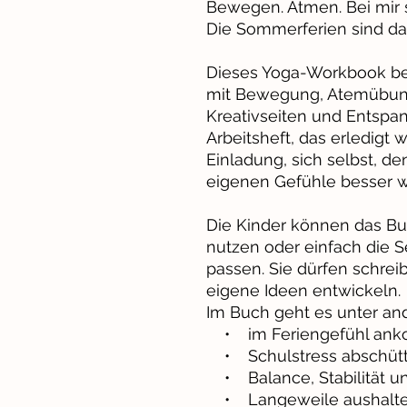
Bewegen. Atmen. Bei mir s
Die Sommerferien sind da u
Dieses Yoga-Workbook begl
mit Bewegung, Atemübung
Kreativseiten und Entspa
Arbeitsheft, das erledigt
Einladung, sich selbst, d
eigenen Gefühle besser
Die Kinder können das Bu
nutzen oder einfach die S
passen. Sie dürfen schrei
eigene Ideen entwickeln.
Im Buch geht es unter a
• im Feriengefühl an
• Schulstress abschütte
• Balance, Stabilität un
• Langeweile aushalten