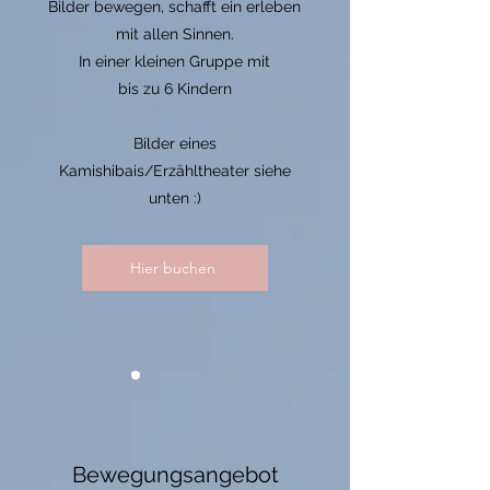
Bilder bewegen, schafft ein erleben
mit allen Sinnen.
In einer kleinen Gruppe mit
bis zu 6 Kindern
Bilder eines
Kamishibais/Erzähltheater siehe
unten :)
Hier buchen
Bewegungsangebot