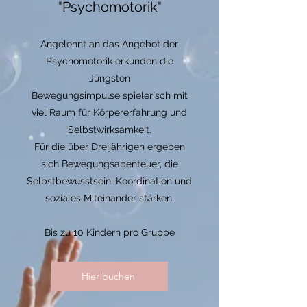
"Psychomotorik"
Angelehnt an das Angebot der
Psychomotorik erkunden die
Jüngsten
Bewegungsimpulse spielerisch mit
viel Raum für Körpererfahrung und
Selbstwirksamkeit.
Für die über Dreijährigen ergeben
sich Bewegungsabenteuer, die
Selbstbewusstsein, Koordination und
soziales Miteinander stärken.
Bis zu 10 Kindern pro Gruppe
Hier buchen