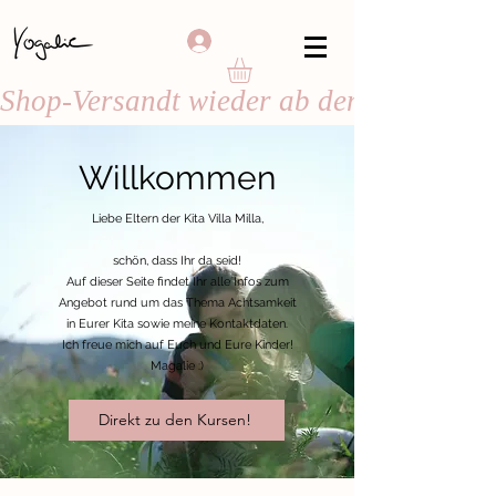
Shop-Versandt wieder ab dem 24. August
Willkommen
Liebe Eltern der Kita Villa Milla,
schön, dass Ihr da seid!
Auf dieser Seite findet Ihr alle Infos zum
Angebot rund um das Thema Achtsamkeit
in Eurer Kita sowie meine Kontaktdaten.
Ich freue mich auf Euch und Eure Kinder!
Magalie :)
Direkt zu den Kursen!