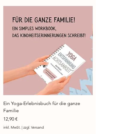
Ein Yoga-Erlebnisbuch für die ganze
Ein stärkendes Yog
Familie
Schulkinder
Preis
Preis
12,90 €
12,90 €
inkl. MwSt.
|
zzgl. Versand
inkl. MwSt.